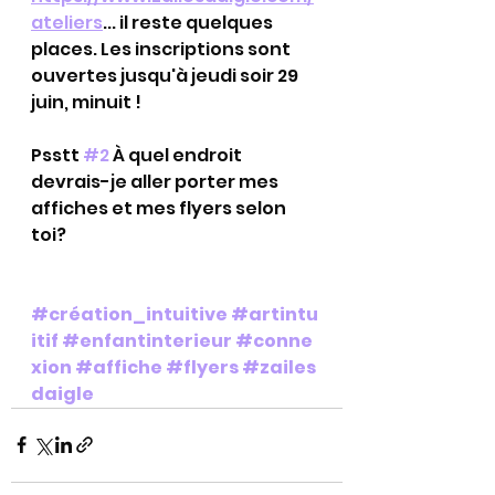
ateliers
... il reste quelques 
places. Les inscriptions sont 
ouvertes jusqu'à jeudi soir 29 
juin, minuit !
Psstt 
#2
 À quel endroit 
devrais-je aller porter mes 
affiches et mes flyers selon 
toi?
#création_intuitive
#artintu
itif
#enfantinterieur
#conne
xion
#affiche
#flyers
#zailes
daigle