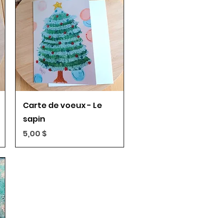
Aperçu rapide
Carte de voeux - Le
sapin
Prix
5,00 $