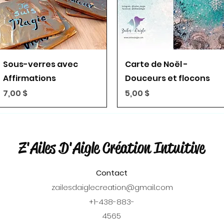
Aperçu rapide
Aperçu rapide
Sous-verres avec
Carte de Noël -
Affirmations
Douceurs et flocons
Prix
Prix
7,00 $
5,00 $
Z'Ailes D'Aigle Création Intuitive
Contact
zailesdaiglecreation@gmail.com
+1-438-883-
4565