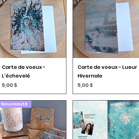
Aperçu rapide
Aperçu rapide
Carte de voeux -
Carte de voeux - Lueur
L'échevelé
Hivernale
Prix
Prix
5,00 $
5,00 $
Nouveauté