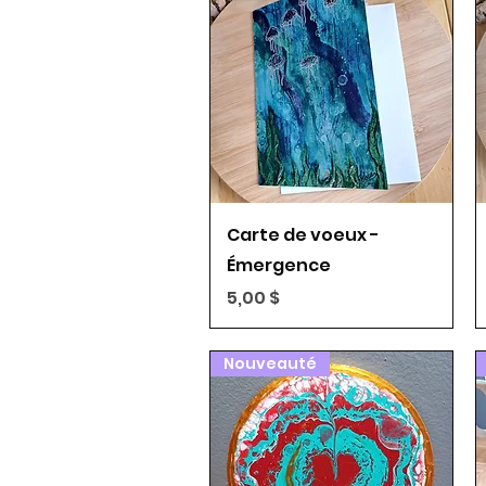
Aperçu rapide
Carte de voeux -
Émergence
Prix
5,00 $
Nouveauté