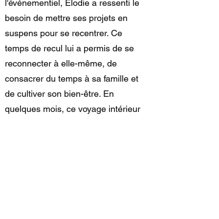
l'événementiel, Élodie a ressenti le
besoin de mettre ses projets en
suspens pour se recentrer. Ce
temps de recul lui a permis de se
reconnecter à elle-même, de
consacrer du temps à sa famille et
de cultiver son bien-être. En
quelques mois, ce voyage intérieur
lui a insufflé un nouveau souffle,
amenant une transformation
profonde de son art et de son
entreprise. Aujourd’hui, cette
évolution est au cœur de Z'Ailes
D'Aigle Création, désormais portée
par des aspirations artistiques