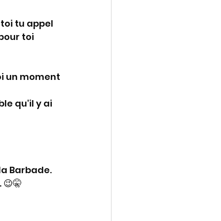
toi tu appel 
pour toi 
toi un moment 
le qu'il y ai 
la Barbade. 
 😉🤫 