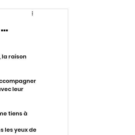
..
la raison 
t accompagner 
vec leur 
me tiens à 
s les yeux de 