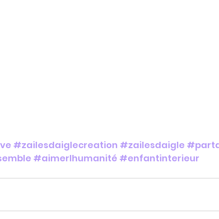
ive
#zailesdaiglecreation
#zailesdaigle
#part
semble
#aimerlhumanité
#enfantinterieur