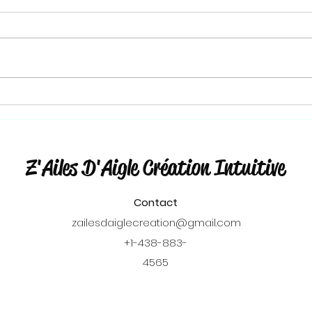
Atel
JE SUIS ! ... Questions et
storytelling
Z'Ailes D'Aigle Création Intuitive
Contact
zailesdaiglecreation@gmail.com
+1-438-883-
4565