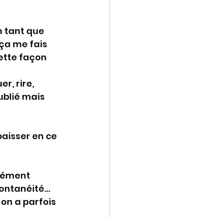
n tant que 
ça me fais 
ette façon 
r, rire, 
ublié mais 
baisser en ce 
dément 
ntanéité... 
on a parfois 