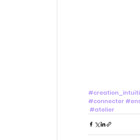
#creation_intuit
#connecter
#en
#atelier